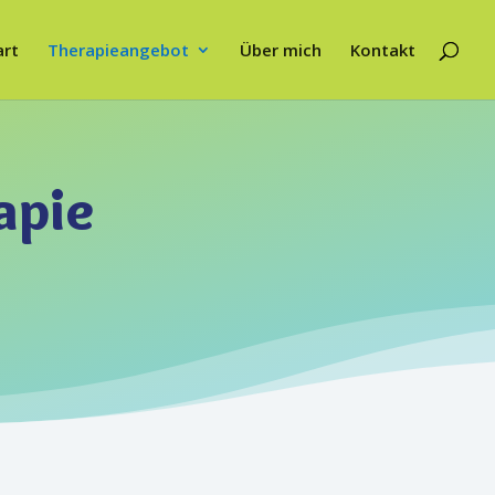
art
Therapieangebot
Über mich
Kontakt
apie