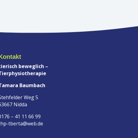
Kontakt
tierisch beweglich –
Tierphysiotherapie
Tamara Baumbach
Stehfelder Weg 5
63667 Nidda
0176 – 41 11 66 99
thp-tberta@web.de